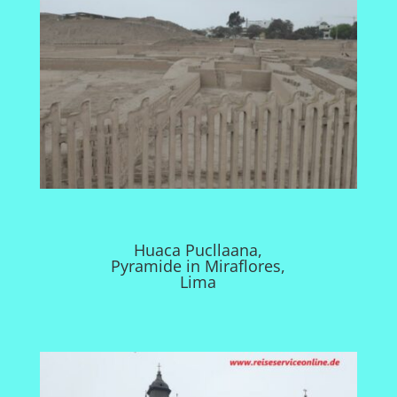
Huaca Pucllaana,
Pyramide in Miraflores,
Lima