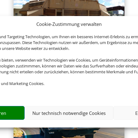
Cookie-Zustimmung verwalten
nd Targeting Technologien, um Ihnen ein besseres Internet-Erlebnis zu erm
 anzupassen. Diese Technologien nutzen wir außerdem, um Ergebnisse zu m
Transfers
nsere Website weiter zu entwickeln.
u bieten, verwenden wir Technologien wie Cookies, um Geräteinformationen
nologien zustimmmen, können wir Daten wie das Surfverhalten oder eindeut
mmung nicht erteilen oder zurückziehen, können bestimmte Merkmale und Fu
Empfehlungen für Ihre Reise
 und Marketing Cookies.
Sinnvolle Extras, die oft dazu gebucht werden.
ren
Nur technisch notwendige Cookies
E