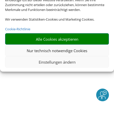
Zustimmung nicht erteilen oder zurückziehen, können bestimmte
Merkmale und Funktionen beeinträchtigt werden.
Impressum
|
Datenschutzerklärung
|
Online Check-In
|
Service
|
AGB
|
Barrierefreiheitserklärung
|
Blacklisted
Wir verwenden Statistiken-Cookies und Marketing Cookies.
Airlines
Cookie-Richtlinie
Alle Cookies akzeptieren
© 2026 • Schmetterling
Nur technisch notwendige Cookies
Einstellungen ändern